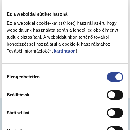
bevezetéséről.
Ez a weboldal sütiket használ
Esemény
2026. március 17.
Ez a weboldal cookie-kat (sütiket) használ azért, hogy
Meghívó „Öt női lélek, öt stílus” festmény kiállításra
weboldalunk használata során a lehető legjobb élményt
tudjuk biztosítani. A weboldalunkon történő további
böngészéssel hozzájárul a cookie-k használatához.
Hír
2026. március 12.
További információkért
kattintson
!
Étkezési díjak 2026. április 1-től
Hozzájárulás
Elengedhetetlen
kiválasztása
1
2
…
6
Beállítások
Statisztikai