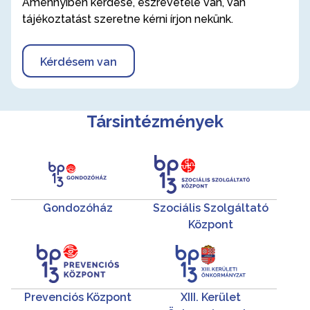
Amennyiben kérdése, észrevétele van, van
tájékoztatást szeretne kérni írjon nekünk.
Kérdésem van
Társintézmények
Gondozóház
Szociális Szolgáltató
Központ
Prevenciós Központ
XIII. Kerület