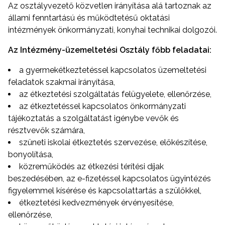
Az osztályvezető közvetlen irányítása alá tartoznak az
állami fenntartású és működtetésű oktatási
intézmények önkormányzati, konyhai technikai dolgozói.
Az Intézmény-üzemeltetési Osztály főbb feladatai:
a gyermekétkeztetéssel kapcsolatos üzemeltetési
feladatok szakmai irányítása,
az étkeztetési szolgáltatás felügyelete, ellenőrzése,
az étkeztetéssel kapcsolatos önkormányzati
tájékoztatás a szolgáltatást igénybe vevők és
résztvevők számára,
szüneti iskolai étkeztetés szervezése, előkészítése,
bonyolítása,
közreműködés az étkezési térítési díjak
beszedésében, az e-fizetéssel kapcsolatos ügyintézés
figyelemmel kísérése és kapcsolattartás a szülőkkel,
étkeztetési kedvezmények érvényesítése,
ellenőrzése,