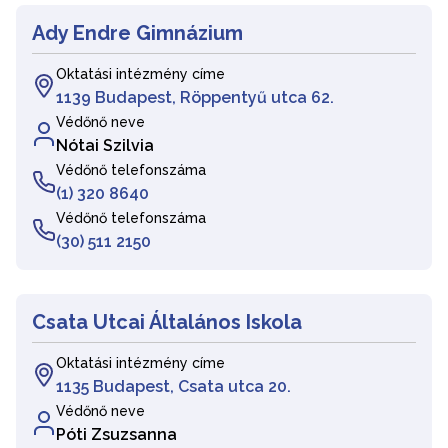
Ady Endre Gimnázium
Oktatási intézmény címe
1139 Budapest, Röppentyű utca 62.
Védőnő neve
Nótai Szilvia
Védőnő telefonszáma
(1) 320 8640
Védőnő telefonszáma
(30) 511 2150
Csata Utcai Általános Iskola
Oktatási intézmény címe
1135 Budapest, Csata utca 20.
Védőnő neve
Póti Zsuzsanna