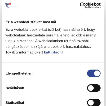
Pannónia Általános Iskola
Oktatási intézmény címe
1133 Budapest, Tutaj utca 7-11.
Ez a weboldal sütiket használ
Védőnő neve
Langó Fábiánné
Ez a weboldal cookie-kat (sütiket) használ azért, hogy
Védőnő telefonszáma
weboldalunk használata során a lehető legjobb élményt
(1) 320 2290
tudjuk biztosítani. A weboldalunkon történő további
Védőnő telefonszáma
böngészéssel hozzájárul a cookie-k használatához.
(30) 323 7321
További információkért
kattintson
!
Hozzájárulás
Prizma EGYMI
Elengedhetetlen
kiválasztása
Oktatási intézmény címe
1134 Budapest, Váci út 57.
Beállítások
Védőnő neve
Langó Fábiánné
Statisztikai
Védőnő telefonszáma