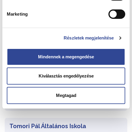
(1) 340 8980
Védőnő telefonszáma
Marketing
(30) 323 7321
Részletek megjelenítése
Számítástechnikai Általános Iskola
Oktatási intézmény címe
Mindennek a megengedése
1138 Budapest, Gyöngyösi stny. 7.
Védőnő neve
Labáth Sándorné
Kiválasztás engedélyezése
Védőnő telefonszáma
(1) 340 2556
Megtagad
Védőnő telefonszáma
(70) 775 8593
Tomori Pál Általános Iskola