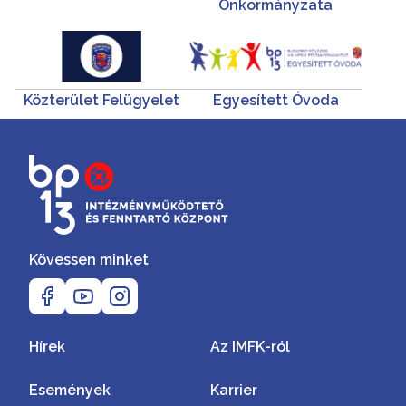
Önkormányzata
Közterület Felügyelet
Egyesített Óvoda
Kövessen minket
Hírek
Az IMFK-ról
Események
Karrier