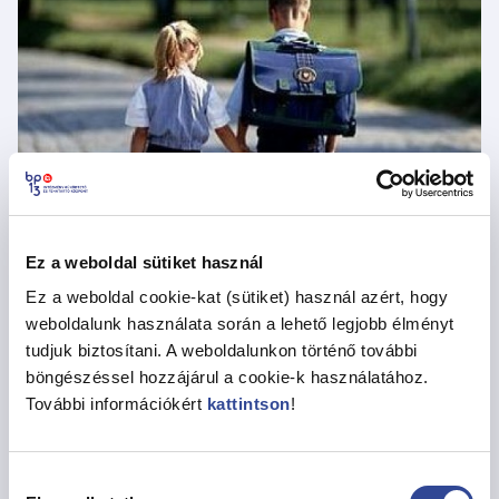
Ez a weboldal sütiket használ
Állami fenntartású intézmények jogszabályban
Ez a weboldal cookie-kat (sütiket) használ azért, hogy
meghatározott üzemeltetési, működtetési feladatainak
weboldalunk használata során a lehető legjobb élményt
ellátása.
tudjuk biztosítani. A weboldalunkon történő további
böngészéssel hozzájárul a cookie-k használatához.
Informatikai feladatok ellátása az önállóan működő
További információkért
kattintson
!
költségvetési szervek, a kerületi önkormányzat által
alapított gazdasági társaságok, valamint az állami
fenntartású intézmények részére.
Hozzájárulás