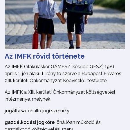
Az IMFK rövid története
Az IMFK (alakuláskor GAMESZ, később GESZ) 1981.
április 1-jén alakult, irányító szerve a Budapest Főváros
XIII. kerületi Önkormányzat Képviselő- testülete.
Az IMFK a XIII. kerületi Önkormányzat költségvetési
intézménye, melynek
jogállása
: önálló jogi személy
gazdálkodási jogköre
: önállóan működő és
gazdálkodó költségvetési szerv