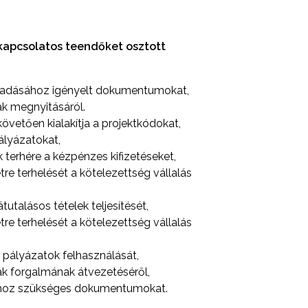
 kapcsolatos teendőket osztott
beadásához igényelt dokumentumokat,
k megnyitásáról.
övetően kialakítja a projektkódokat,
ályázatokat,
 terhére a kézpénzes kifizetéseket,
etre terhelését a kötelezettség vállalás
tutalásos tételek teljesítését,
etre terhelését a kötelezettség vállalás
 pályázatok felhasználását,
k forgalmának átvezetéséről,
áshoz szükséges dokumentumokat.