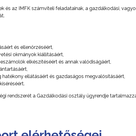
k és az IMFK számviteli feladatainak, a gazdálkodási, vagyon n
át.
sáért és ellenőrzéséért,
tési okmányok kiállításáért,
eszámolók elkészítéséért és annak valódiságáért,
ántartásáért,
g hatékony ellátásáért és gazdaságos megvalósításáért,
íséréséért.
ségi rendszerét a Gazdálkodási osztály ügyrendje tartalmazza
port elérhetőségei