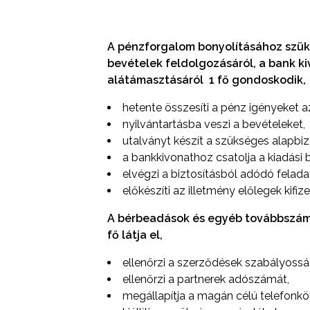
A pénzforgalom bonyolításához szüksé
bevételek feldolgozásáról, a bank k
alátámasztásáról 1 fő gondoskodik,
hetente összesíti a pénz igényeket 
nyilvántartásba veszi a bevételeket,
utalványt készít a szükséges alapbiz
a bankkivonathoz csatolja a kiadási 
elvégzi a biztosításból adódó felada
előkészíti az illetmény előlegek kifize
A bérbeadások és egyéb továbbszám
fő látja el,
ellenőrzi a szerződések szabályossá
ellenőrzi a partnerek adószámát,
megállapítja a magán célú telefonkö