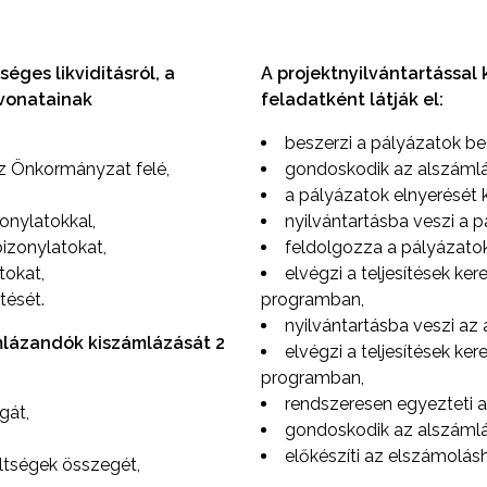
ges likviditásról, a
A projektnyilvántartással
ivonatainak
feladatként látják el:
beszerzi a pályázatok 
az Önkormányzat felé,
gondoskodik az alszámlá
a pályázatok elnyerését k
onylatokkal,
nyilvántartásba veszi a p
bizonylatokat,
feldolgozza a pályázatok
tokat,
elvégzi a teljesítések ker
tését.
programban,
nyilvántartásba veszi az á
lázandók kiszámlázását 2
elvégzi a teljesítések ker
programban,
rendszeresen egyezteti a
gát,
gondoskodik az alszámlá
előkészíti az elszámol
ltségek összegét,