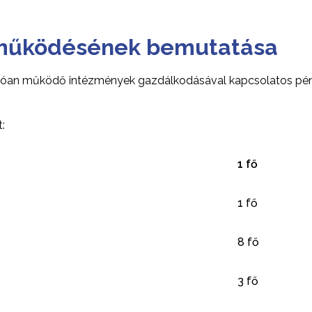
 működésének bemutatása
lóan működő intézmények gazdálkodásával kapcsolatos pénzf
:
1 fő
1 fő
8 fő
3 fő