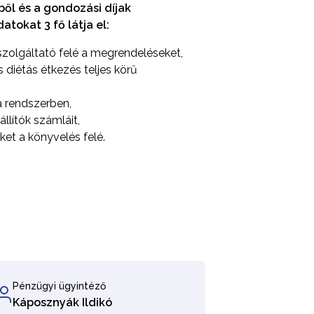
ből és a gondozási díjak
tokat 3 fő látja el:
 szolgáltató felé a megrendeléseket,
s diétás étkezés teljes körű
a rendszerben,
állítók számláit,
et a könyvelés felé.
Pénzügyi ügyintéző
Káposznyák Ildikó