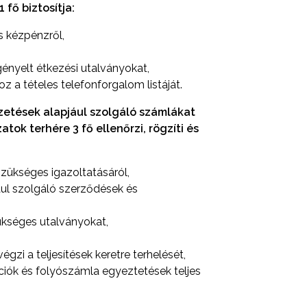
fő biztosítja:
 kézpénzről,
gényelt étkezési utalványokat,
oz a tételes telefonforgalom listáját.
izetések alapjául szolgáló számlákat
tok terhére 3 fő ellenőrzi, rögzíti és
zükséges igazoltatásáról,
pjául szolgáló szerződések és
zükséges utalványokat,
égzi a teljesítések keretre terhelését,
iók és folyószámla egyeztetések teljes