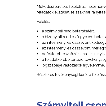
Működési területe felöleli az intézménye
feladatok ellátását és szakmai irányítás
Felelős:
a számviteli rend betartásáért,
a bizonylati rend és fegyelem betartá
az intézményi és összevont költségve
az intézményi és összevont mérlegb
befektetett eszközök analitikus nyilv
a feladatkörébe tartozó tevékenysé
jogszabályi változások figyelemmel k
Részletes tevékenységi körét a felelős
Számviteli cso