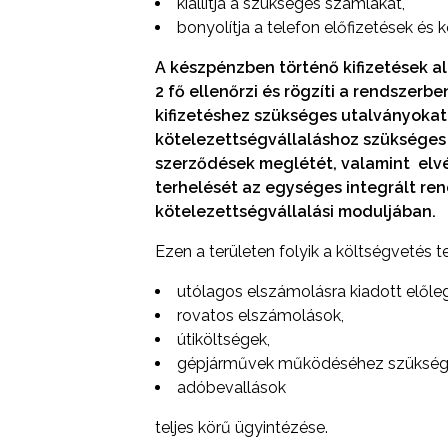
kiállítja a szükséges számlákat,
bonyolítja a telefon előfizetések és
A készpénzben történő kifizetések a
2 fő ellenőrzi és rögzíti a rendszerben
kifizetéshez szükséges utalványokat 
kötelezettségvállaláshoz szükséges
szerződések meglétét, valamint elvég
terhelését az egységes integrált re
kötelezettségvállalási moduljában.
Ezen a területen folyik a költségvetés te
utólagos elszámolásra kiadott előle
rovatos elszámolások,
útiköltségek,
gépjárművek működéséhez szüksége
adóbevallások
teljes körű ügyintézése.