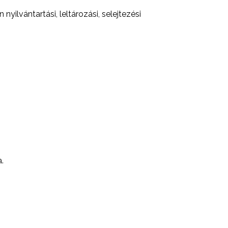
yilvántartási, leltározási, selejtezési
.