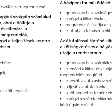
A házipénztár működését 1 
 készülékek megrendelését.
gondoskodik a szükséges
lapjául szolgáló számlákat
elvégzi a kifizetéseket,
, ahol előállítja a
megrendeli és kiadja az i
és ellenőrzi a
eljuttatja a felhasználókh
 megrendelők,
zi a teljesítések keretre
Az átutalással történő kif
ndszer
a költségvetés és a pályáza
utalja a rendszerben:
rhére:
gondoskodik a számlák s
ellenőrzi a kifizetés ala
gek,
megrendelők meglétét,
elkészíti az utaláshoz s
teljesíti az átutalásokat,
s költségek, és
a költségvetés terhére elv
elvégzi a számlareklamác
körű ügyintézését.