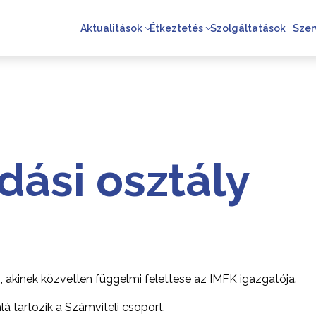
Aktualitások
Étkeztetés
Szolgáltatások
Szer
ási osztály
 akinek közvetlen függelmi felettese az IMFK igazgatója.
á tartozik a Számviteli csoport.