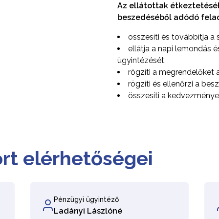
Az ellátottak étkeztetésé
beszedéséből adódó felada
összesíti és továbbítja a
ellátja a napi lemondás é
ügyintézését,
rögzíti a megrendelőket 
rögzíti és ellenőrzi a besz
összesíti a kedvezmények
rt elérhetőségei
Pénzügyi ügyintéző
Ladányi Lászlóné