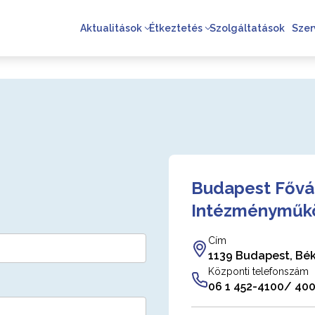
Aktualitások
Étkeztetés
Szolgáltatások
Szer
Budapest Fővár
Intézményműkö
Cím
1139 Budapest, Béke
Központi telefonszám
06 1 452-4100/ 400