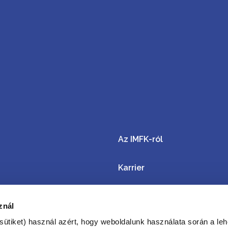
Az IMFK-ról
Karrier
Dokumentumtár
znál
sütiket) használ azért, hogy weboldalunk használata során a leh
Közérdekű adatok