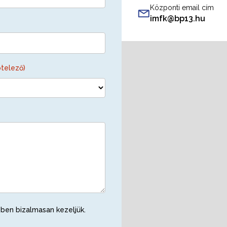
Központi email cím
imfk@bp13.hu
ötelező)
ben bizalmasan kezeljük.