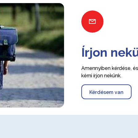
Írjon nek
Amennyiben kérdése, ész
kérni írjon nekünk.
Kérdésem van