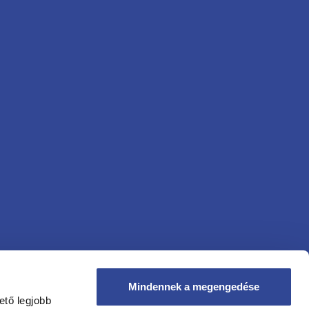
Mindennek a megengedése
ető legjobb