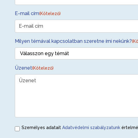
E-mail cím
(Kötelező)
Milyen témával kapcsolatban szeretne írni nekünk?
(K
Üzenet
(Kötelező)
Személyes adatait
Adatvédelmi szabályzatunk
értelmé
(Kötelező)