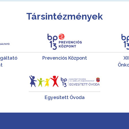
Társintézmények
lgáltató
Prevenciós Központ
XI
t
Önko
Egyesített Óvoda