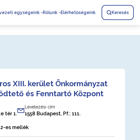
vezeti egységeink
Rólunk
Elérhetőségeink
Keresés
os XIII. kerület Önkormányzat
dtető és Fenntartó Központ
Levelezési cím
 tér 1.
1558 Budapest, Pf.: 111.
2-es mellék