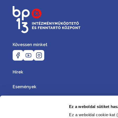
Kövessen minket
Hírek
Események
Igazgatóság- Ügyvitel
Ez a weboldal sütiket has
Ez a weboldal cookie-kat (
ISZO