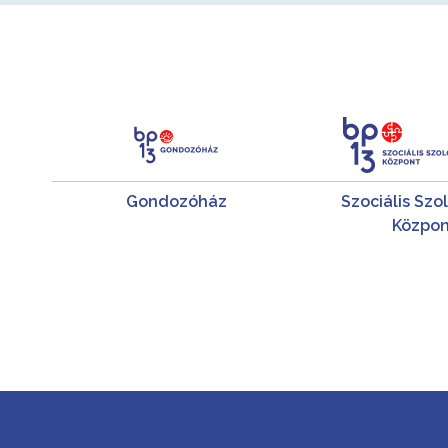
Gondozóház
Szociális Szo
Közpon