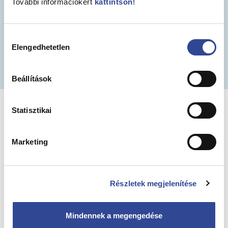
További információkért
kattintson
!
Amennyiben kérdése, észrevétele van, van
tájékoztatást szeretne kérni írjon nekünk.
Hozzájárulás
Elengedhetetlen
kiválasztása
Kérdésem van
Beállítások
Társintézmények
Statisztikai
Marketing
Gondozóház
Szociális Szolgáltató
Központ
Részletek megjelenítése
Mindennek a megengedése
Prevenciós Központ
XIII. Kerület