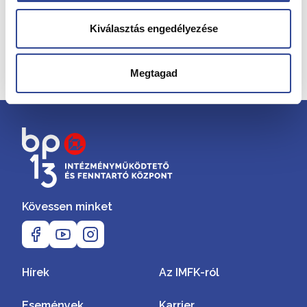
Önkormányzata
Kiválasztás engedélyezése
Megtagad
Közterület Felügyelet
Egyesített Óvoda
Kövessen minket
Hírek
Az IMFK-ról
Események
Karrier