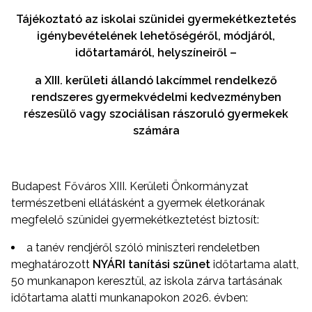
Tájékoztató az iskolai szünidei gyermekétkeztetés
igénybevételének lehetőségéről, módjáról,
időtartamáról, helyszíneiről –
a XIII. kerületi állandó lakcímmel rendelkező
rendszeres gyermekvédelmi kedvezményben
részesülő vagy szociálisan rászoruló gyermekek
számára
Budapest Főváros XIII. Kerületi Önkormányzat
természetbeni ellátásként a gyermek életkorának
megfelelő szünidei gyermekétkeztetést biztosít:
a tanév rendjéről szóló miniszteri rendeletben
meghatározott
NYÁRI tanítási szünet
időtartama alatt,
50 munkanapon keresztül, az iskola zárva tartásának
időtartama alatti munkanapokon 2026. évben: