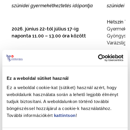
szünidei gyermekétkeztetés időpontja
szünidei g
Hétszín Ta
2026. június 22-tól július 17-ig
Gyermekker
naponta 11.00 – 13.00 óra között
Gyöngysze
Varázslige
Vizafogó T
Futár Tagóv
Ez a weboldal sütiket használ
2026. július 20-től augusztus 31-ig
Pitypang T
naponta 11.00 – 13.00 óra között
Meséskert 
Ez a weboldal cookie-kat (sütiket) használ azért, hogy
weboldalunk használata során a lehető legjobb élményt
tudjuk biztosítani. A weboldalunkon történő további
böngészéssel hozzájárul a cookie-k használatához.
A választott helyszínt vagy helyszíneket a kérelem-
További információkért
kattintson
!
nyilatkozat nyomtatványon kell megjelölni!
Az IMFK a helyszín változtatásának jogát fenntartja!