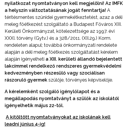
nyilatkozat nyomtatványon kell megjelölni! Az IMFK
a helyszín változtatásának jogát fenntartja!
A
térítésmentes szünidei gyermekétkeztetést, azaz a déli
meleg főétkezést szolgáltató a Budapest Főváros XIII.
Kerületi Önkormányzat, kötelezettsége az 1997. évi
XXXI. törvény (Gytv.) és a 328/2011. (XII.29.) Korm.
rendeleten alapul; továbbá önkormányzati rendelete
alapján a déli meleg főétkezés szolgáltatást kérelem
alapján igényelheti
a XIII. kerületi állandó bejelentett
lakcímmel rendelkező rendszeres gyermekvédelmi
kedvezményben részesülő vagy szociálisan
rászoruló gyermek
szülője, törvényes képviselője.
A kérelemként szolgáló igénylőlapot és a
megállapodás nyomtatványt
a szülők az iskolától
igényelhetik május 22-től.
A kitöltött nyomtatványokat az iskolának kell
leadni június 4-ig!