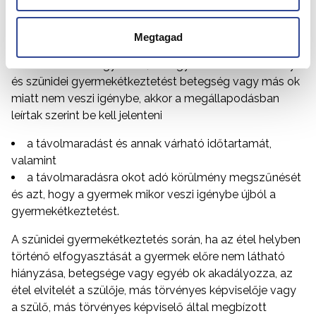
(IMFK)
együttműködési megállapodást
köt a
szülővel/törvényes képviselővel/befogadó
szállásadóval.
Megtagad
Felhívom szíves figyelmét, ha a gyermek az intézményi
és szünidei gyermekétkeztetést betegség vagy más ok
miatt nem veszi igénybe, akkor a megállapodásban
leírtak szerint be kell jelenteni
a távolmaradást és annak várható időtartamát,
valamint
a távolmaradásra okot adó körülmény megszűnését
és azt, hogy a gyermek mikor veszi igénybe újból a
gyermekétkeztetést.
A szünidei gyermekétkeztetés során, ha az étel helyben
történő elfogyasztását a gyermek előre nem látható
hiányzása, betegsége vagy egyéb ok akadályozza, az
étel elvitelét a szülője, más törvényes képviselője vagy
a szülő, más törvényes képviselő által megbízott