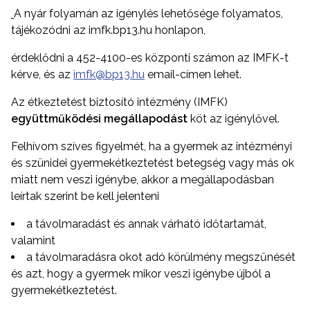
A nyár folyamán az igénylés lehetősége folyamatos,
tájékozódni az imfk.bp13.hu honlapon,
érdeklődni a 452-4100-es központi számon az IMFK-t
kérve, és az
imfk@bp13.hu
email-címen lehet.
Az étkeztetést biztosító intézmény (IMFK)
együttműködési megállapodást
köt az igénylővel.
Felhívom szíves figyelmét, ha a gyermek az intézményi
és szünidei gyermekétkeztetést betegség vagy más ok
miatt nem veszi igénybe, akkor a megállapodásban
leírtak szerint be kell jelenteni
a távolmaradást és annak várható időtartamát,
valamint
a távolmaradásra okot adó körülmény megszűnését
és azt, hogy a gyermek mikor veszi igénybe újból a
gyermekétkeztetést.