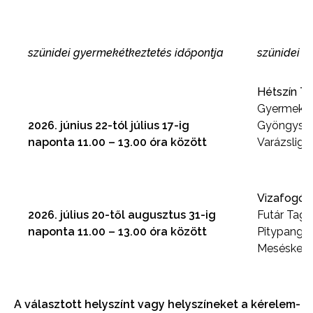
szünidei gyermekétkeztetés időpontja
szünidei g
Hétszín Ta
Gyermekker
2026. június 22-tól július 17-ig
Gyöngysze
naponta 11.00 – 13.00 óra között
Varázslige
Vizafogó T
2026. július 20-től augusztus 31-ig
Futár Tagóv
naponta 11.00 – 13.00 óra között
Pitypang T
Meséskert 
A választott helyszínt vagy helyszíneket a kérelem-