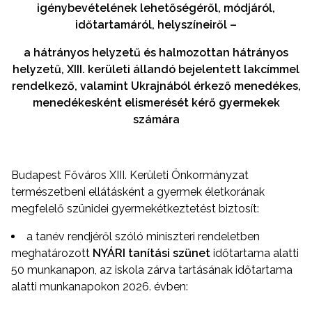
igénybevételének lehetőségéről, módjáról,
időtartamáról, helyszíneiről –
a hátrányos helyzetű és halmozottan hátrányos
helyzetű, XIII. kerületi állandó bejelentett lakcímmel
rendelkező, valamint Ukrajnából érkező menedékes,
menedékesként elismerését kérő gyermekek
számára
Budapest Főváros XIII. Kerületi Önkormányzat
természetbeni ellátásként a gyermek életkorának
megfelelő szünidei gyermekétkeztetést biztosít:
a tanév rendjéről szóló miniszteri rendeletben
meghatározott
NYÁRI tanítási szünet
időtartama alatti
50 munkanapon, az iskola zárva tartásának időtartama
alatti munkanapokon 2026. évben: