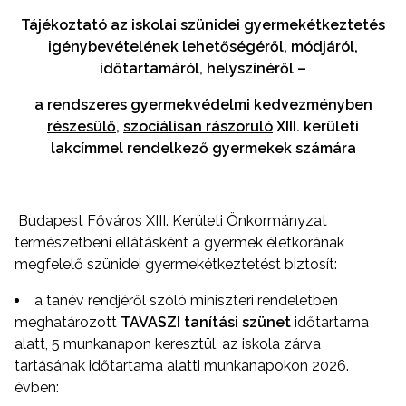
Tájékoztató az iskolai szünidei gyermekétkeztetés
igénybevételének lehetőségéről, módjáról,
időtartamáról, helyszínéről –
a
rendszeres gyermekvédelmi kedvezményben
részesülő
,
szociálisan rászoruló
XIII. kerületi
lakcímmel rendelkező gyermekek számára
Budapest Főváros XIII. Kerületi Önkormányzat
természetbeni ellátásként a gyermek életkorának
megfelelő szünidei gyermekétkeztetést biztosít:
a tanév rendjéről szóló miniszteri rendeletben
meghatározott
TAVASZI tanítási szünet
időtartama
alatt, 5 munkanapon keresztül, az iskola zárva
tartásának időtartama alatti munkanapokon 2026.
évben: