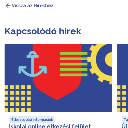
Vissza az Hírekhez
Kapcsolódó hírek
Étkeztetési információk
Tá
Iskolai online étkezési felület
Új