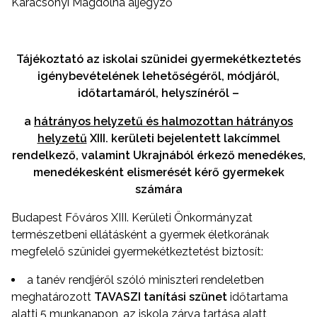
Karácsonyi Magdolna aljegyző
Tájékoztató az iskolai szünidei gyermekétkeztetés
igénybevételének lehetőségéről, módjáról,
időtartamáról, helyszínéről –
a
hátrányos helyzetű és halmozottan hátrányos
helyzetű
XIII. kerületi bejelentett lakcímmel
rendelkező, valamint Ukrajnából érkező menedékes,
menedékesként elismerését kérő gyermekek
számára
Budapest Főváros XIII. Kerületi Önkormányzat
természetbeni ellátásként a gyermek életkorának
megfelelő szünidei gyermekétkeztetést biztosít:
a tanév rendjéről szóló miniszteri rendeletben
meghatározott
TAVASZ
I tanítási szünet
időtartama
alatti 5 munkanapon, az iskola zárva tartása alatt