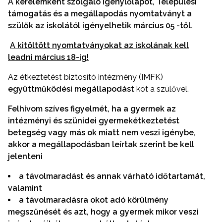
A kérelemként szolgáló igénylőlapot, Települési
támogatás és a megállapodás nyomtatványt
a
szülők az iskolától igényelhetik március 05 -től.
A kitöltött nyomtatványokat az iskolának kell
leadni március 18-ig!
Az étkeztetést biztosító intézmény (IMFK)
együttműködési megállapodást
köt a szülővel.
Felhívom szíves figyelmét, ha a gyermek az
intézményi és szünidei gyermekétkeztetést
betegség vagy más ok miatt nem veszi igénybe,
akkor a megállapodásban leírtak szerint be kell
jelenteni
a távolmaradást és annak várható időtartamát,
valamint
a távolmaradásra okot adó körülmény
megszűnését és azt, hogy a gyermek mikor veszi