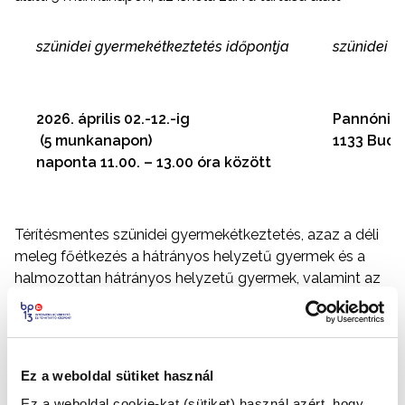
szünidei gyermekétkeztetés időpontja
szünidei g
2026. április 02.-12.-ig
Pannónia 
(5 munkanapon)
1133 Budap
naponta 11.00. – 13.00 óra között
Térítésmentes szünidei gyermekétkeztetés, azaz a déli
meleg főétkezés a hátrányos helyzetű gyermek és a
halmozottan hátrányos helyzetű gyermek, valamint az
Ukrajnából érkező menedékes, menedékesként
elismerését kérő gyermek szülője, törvényes képviselője
kérelme alapján igényelhető. Amennyiben a gyermek az
iskolai szünetben az iskolai ügyeletet is igénybe veszi,
Ez a weboldal sütiket használ
számára a tízórait és az uzsonnát is biztosítja az ügyelet
Ez a weboldal cookie-kat (sütiket) használ azért, hogy