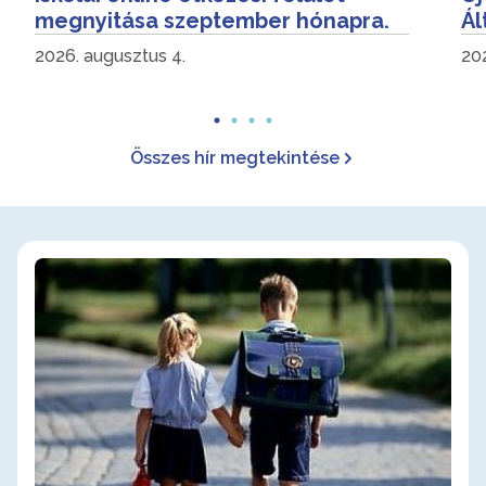
megnyitása szeptember hónapra.
Ál
2026. augusztus 4.
202
Összes hír megtekintése