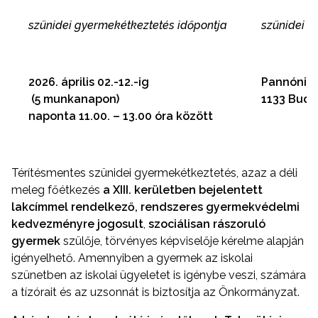
szünidei gyermekétkeztetés időpontja
szünidei g
2026. április 02.-12.-ig
Pannónia 
(5 munkanapon)
1133 Budap
naponta 11.00. – 13.00 óra között
Térítésmentes szünidei gyermekétkeztetés, azaz a déli
meleg főétkezés
a XIII. kerületben bejelentett
lakcímmel rendelkező, rendszeres gyermekvédelmi
kedvezményre jogosult
,
szociálisan rászoruló
gyermek
szülője, törvényes képviselője kérelme alapján
igényelhető. Amennyiben a gyermek az iskolai
szünetben az iskolai ügyeletet is igénybe veszi, számára
a tízórait és az uzsonnát is biztosítja az Önkormányzat.